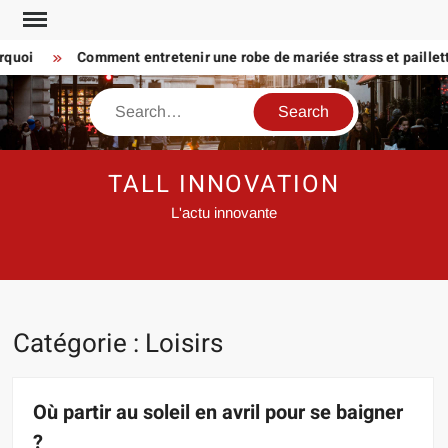
Skip
to
oi
Comment entretenir une robe de mariée strass et paillette P
content
Search
TALL INNOVATION
L'actu innovante
Catégorie :
Loisirs
Où partir au soleil en avril pour se baigner
?