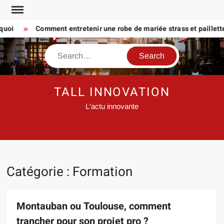
Skip
to
i
Comment entretenir une robe de mariée strass et paillette Pr
content
Search
TALL INNOVATION
L'actu innovante
Catégorie :
Formation
Montauban ou Toulouse, comment
trancher pour son projet pro ?