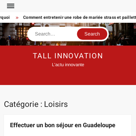
Skip
to
oi
Comment entretenir une robe de mariée strass et paillette P
content
Search
TALL INNOVATION
L'actu innovante
Catégorie :
Loisirs
Effectuer un bon séjour en Guadeloupe