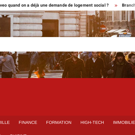
eo quand on a déjà une demande de logement social ?
Branchemen
ILLE
FINANCE
FORMATION
HIGH-TECH
IMMOBILI