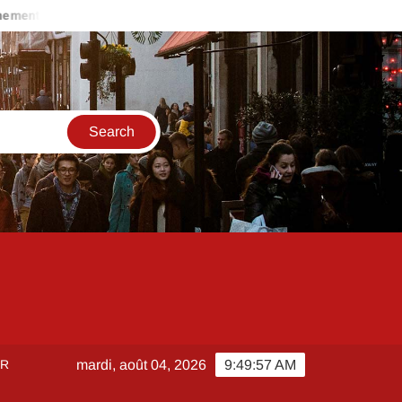
t bouton poussoir Legrand sur télérupteur : le guide pratique de c
ER
mardi, août 04, 2026
9:49:58 AM