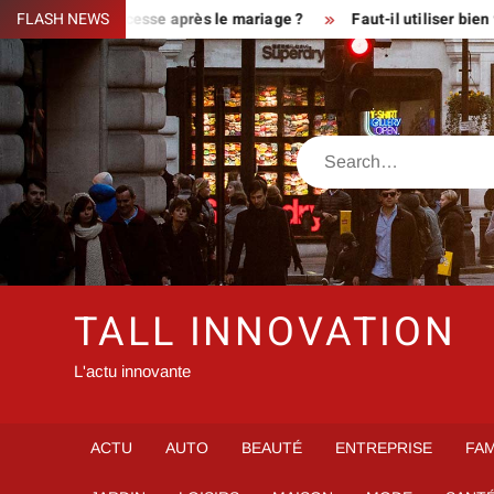
Skip
paillette Princesse après le mariage ?
FLASH NEWS
Faut-il utiliser bien v
to
content
Search
TALL INNOVATION
L'actu innovante
ACTU
AUTO
BEAUTÉ
ENTREPRISE
FAM