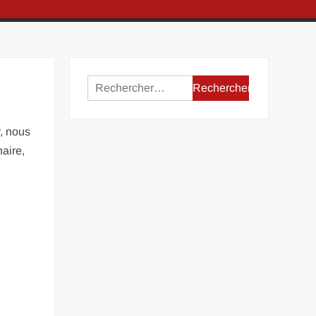
Rechercher :
r, nous
naire,