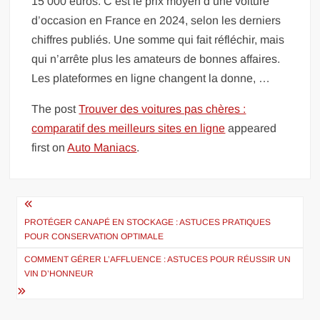
15 000 euros. C’est le prix moyen d’une voiture
d’occasion en France en 2024, selon les derniers
chiffres publiés. Une somme qui fait réfléchir, mais
qui n’arrête plus les amateurs de bonnes affaires.
Les plateformes en ligne changent la donne, …
The post
Trouver des voitures pas chères :
comparatif des meilleurs sites en ligne
appeared
first on
Auto Maniacs
.
Navigation
de
PROTÉGER CANAPÉ EN STOCKAGE : ASTUCES PRATIQUES
POUR CONSERVATION OPTIMALE
l’article
COMMENT GÉRER L’AFFLUENCE : ASTUCES POUR RÉUSSIR UN
VIN D’HONNEUR