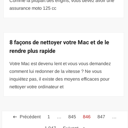
Comme la plupart des engins, vous devez avoir une
assurance moto 125 cc
8 façons de nettoyer votre Mac et de le
rendre plus rapide
Votre Mac est devenu lent et vous vous demandez
comment lui redonner de la vitesse ? Ne vous
inquiétez pas, il existe des moyens efficaces pour
nettoyer votre ordinateur et
Pagination
Précédent
1
…
845
846
847
…
des