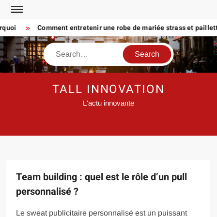
Skip
to
oi
Comment entretenir une robe de mariée strass et paillette P
content
Search
TALL INNOVATION
L'actu innovante
Team building : quel est le rôle d’un pull
personnalisé ?
Le sweat publicitaire personnalisé est un puissant