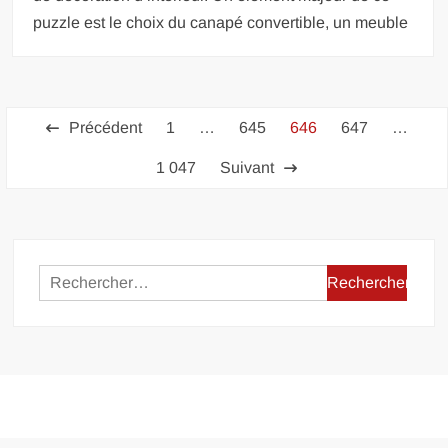
puzzle est le choix du canapé convertible, un meuble
Pagination
Précédent
1
…
645
646
647
…
des
1 047
Suivant
publications
Rechercher :