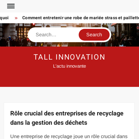
Skip
to
i
Comment entretenir une robe de mariée strass et paillette Pr
content
Search
TALL INNOVATION
L'actu innovante
Rôle crucial des entreprises de recyclage
dans la gestion des déchets
Une entreprise de recyclage joue un rôle crucial dans