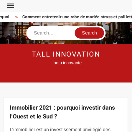
Skip
to
oi
Comment entretenir une robe de mariée strass et paillette P
content
Search
TALL INNOVATION
L'actu innovante
Immobilier 2021 : pourquoi investir dans
l’Ouest et le Sud ?
L’immobilier est un investissement privilégié des