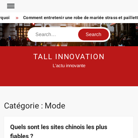
Skip
to
oi
Comment entretenir une robe de mariée strass et paillette P
content
Search
TALL INNOVATION
L'actu innovante
Catégorie :
Mode
Quels sont les sites chinois les plus
fiables ?