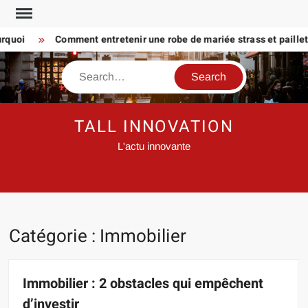
Skip
to
oi
Comment entretenir une robe de mariée strass et paillette P
content
Search
TALL INNOVATION
L'actu innovante
Catégorie :
Immobilier
Immobilier : 2 obstacles qui empêchent
d’investir