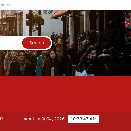
oussoir Legrand sur télérupteur : le guide pratique de câblage
ER
mardi, août 04, 2026
10:33:48 AM