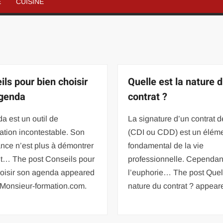
É
CUISINE
ils pour bien choisir
Quelle est la nature 
genda
contrat ?
a est un outil de
La signature d’un contrat de
cation incontestable. Son
(CDI ou CDD) est un élém
nce n’est plus à démontrer
fondamental de la vie
nt… The post Conseils pour
professionnelle. Cependan
hoisir son agenda appeared
l’euphorie… The post Quell
n Monsieur-formation.com.
nature du contrat ? appeare