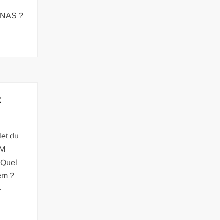
 CNAS ?
t
let du
EM
 Quel
sem ?
-