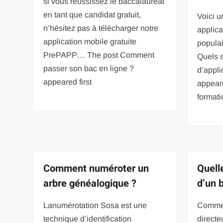
si vous réussissez le baccalauréat
en tant que candidat gratuit,
Voici u
n’hésitez pas à télécharger notre
applica
application mobile gratuite
popula
PrePAPP… The post Comment
Quels 
passer son bac en ligne ?
d’appli
appeared first
appeare
format
Comment numéroter un
Quell
arbre généalogique ?
d’un 
Lanumérotation Sosa est une
Comment
technique d’identification
directe