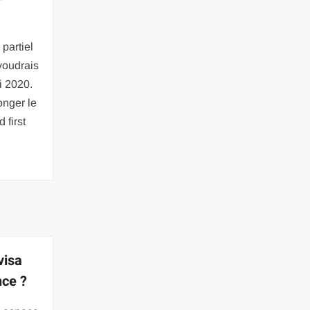
partiel
voudrais
i 2020.
nger le
 first
visa
nce ?