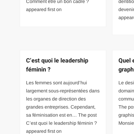
Comment être un bon cadre ?
dentit
appeared first on
devenir
appeare
C’est quoi le leadership
Quel e
féminin ?
graph
Les femmes sont aujourd’hui
Le des
largement sous-représentées dans
domain
les organes de direction des
communi
grandes entreprises. Cependant,
The pos
sa féminisation est en… The post
graphis
C’est quoi le leadership féminin ?
Monsie
appeared first on