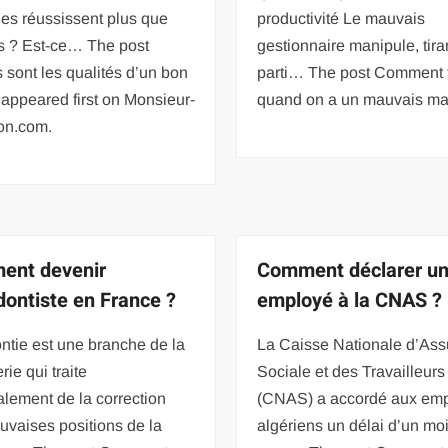
es réussissent plus que
productivité Le mauvais
es ? Est-ce… The post
gestionnaire manipule, tira
 sont les qualités d’un bon
parti… The post Comment f
appeared first on Monsieur-
quand on a un mauvais ma
ion.com.
ent devenir
Comment déclarer u
dontiste en France ?
employé à la CNAS ?
ntie est une branche de la
La Caisse Nationale d’As
rie qui traite
Sociale et des Travailleurs
alement de la correction
(CNAS) a accordé aux em
vaises positions de la
algériens un délai d’un mo