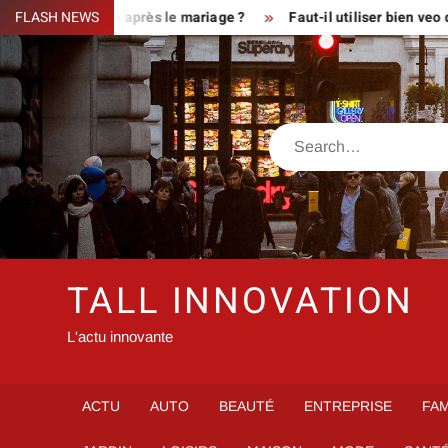
Skip
Princesse après le mariage ?
FLASH NEWS
Faut-il utiliser bien veo quand o
to
content
Search
TALL INNOVATION
L'actu innovante
ACTU
AUTO
BEAUTÉ
ENTREPRISE
FAM