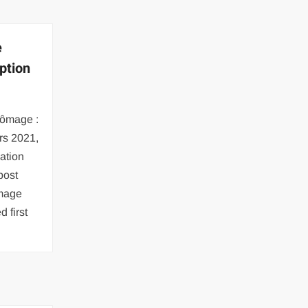
e
ption
hômage :
rs 2021,
ation
post
ômage
 first