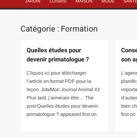
JARDIN
LOISIRS
MAISON
MODE
SANT
Catégorie :
Formation
Quelles études pour
Conse
devenir primatologue ?
son a
Cliquez ici pour télécharger
L’agend
l’article en format PDF pour la
planifi
leçon. Job/Mon Journal Animal #2
importa
Plus tard, j’aimerais être… The
d’auta
post Quelles études pour devenir
bien c
primatologue ? appeared first on
first o