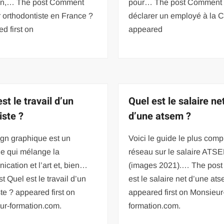
ion,… The post Comment
pour… The post Comment
 orthodontiste en France ?
déclarer un employé à la
d first on
appeared
st le travail d’un
Quel est le salaire ne
iste ?
d’une atsem ?
ign graphique est un
Voici le guide le plus comp
e qui mélange la
réseau sur le salaire ATS
cation et l’art et, bien…
(images 2021).… The post
t Quel est le travail d’un
est le salaire net d’une at
te ? appeared first on
appeared first on Monsieur
ur-formation.com.
formation.com.