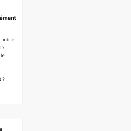
e
rément
 publié
 le
 le
t
t ?
e