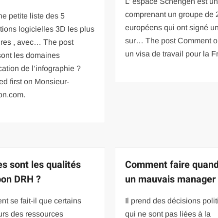
L’ espace Schengen est u
comprenant un groupe de 
ne petite liste des 5
européens qui ont signé u
tions logicielles 3D les plus
sur… The post Comment ob
ires , avec… The post
un visa de travail pour la 
sont les domaines
cation de l’infographie ?
d first on Monsieur-
ion.com.
es sont les qualités
Comment faire quand
bon DRH ?
un mauvais manager
 se fait-il que certains
Il prend des décisions poli
urs des ressources
qui ne sont pas liées à la