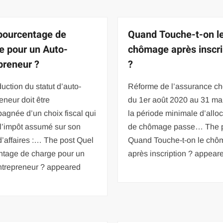
pourcentage de
Quand Touche-t-on l
e pour un Auto-
chômage après inscri
preneur ?
?
oduction du statut d’auto-
Réforme de l’assurance c
eneur doit être
du 1er août 2020 au 31 ma
agnée d’un choix fiscal qui
la période minimale d’alloc
 l’impôt assumé sur son
de chômage passe… The 
 d’affaires :… The post Quel
Quand Touche-t-on le ch
ntage de charge pour un
après inscription ? appeared
ntrepreneur ? appeared