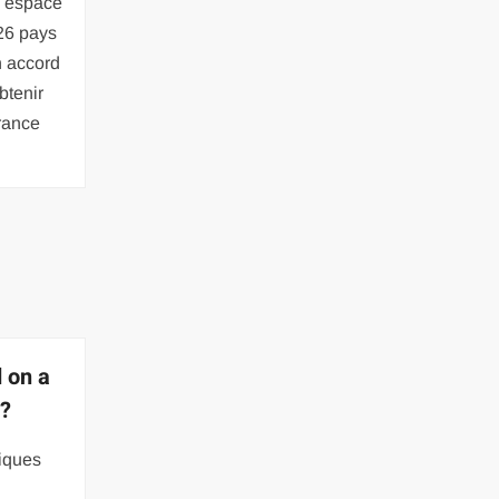
n espace
26 pays
n accord
tenir
France
 on a
 ?
tiques