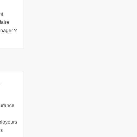
nt
aire
nager ?
n
surance
ployeurs
is