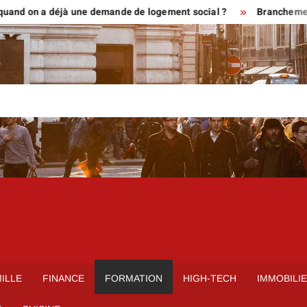
n a déjà une demande de logement social ?
Branchement bouton p
ILLE
FINANCE
FORMATION
HIGH-TECH
IMMOBILI