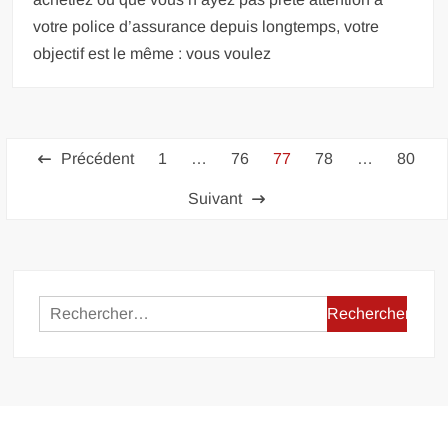
votre police d’assurance depuis longtemps, votre
objectif est le même : vous voulez
Pagination
Précédent
1
…
76
77
78
…
80
des
Suivant
publications
Rechercher :