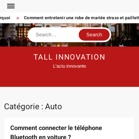
Skip
to
oi
Comment entretenir une robe de mariée strass et paillette P
content
Search
TALL INNOVATION
L'actu innovante
Catégorie :
Auto
Comment connecter le téléphone
Bluetooth en voiture ?